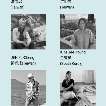
洪德忠
洪明爵
(Taiwan)
(Taiwan)
KIM Jee-Young
JEN Fu-Cheng
金智英
鄭福成(Taiwan)
(South Korea)