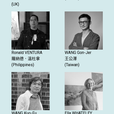
(UK)
Ronald VENTURA
WANG Gon-Jer
羅納德．溫杜拿
王公澤
(Philippines)
(Taiwan)
WANG Kuo-Fu
Ella WHATELEY