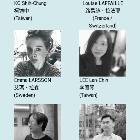
KO Shih-Chung
Louise LAFFAILLE
柯適中
路易絲．拉法耶
(Taiwan)
(France /
Switzerland)
Emma LARSSON
LEE Lan-Chin
艾瑪．拉森
李蘭琴
(Sweden)
(Taiwan)