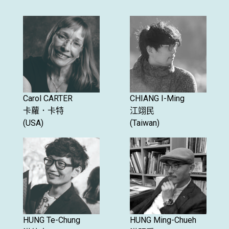
Carol CARTER
CHIANG I-Ming
卡蘿．卡特
江翊民
(USA)
(Taiwan)
HUNG Te-Chung
HUNG Ming-Chueh