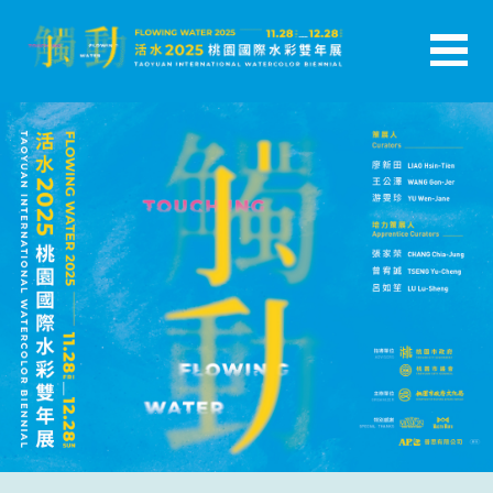
跳
至
主
活水-2025桃園國際水彩雙年展
要
內
容