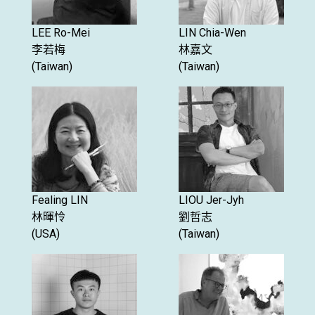
LEE Ro-Mei
LIN Chia-Wen
李若梅
林嘉文
(Taiwan)
(Taiwan)
Fealing LIN
LIOU Jer-Jyh
林暉怜
劉哲志
(USA)
(Taiwan)