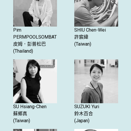
Pim
SHIU Chen-Wei
PERMPOOLSOMBAT
許宸緯
皮姆．彭普松巴
(Taiwan)
(Thailand)
SU Hsiang-Chen
SUZUKI Yuri
蘇鄉真
鈴木百合
(Taiwan)
(Japan)