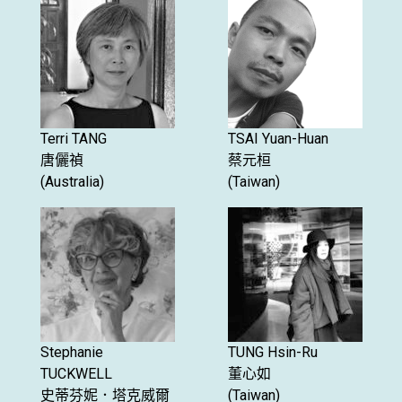
Terri TANG
TSAI Yuan-Huan
唐儷禎
蔡元桓
(Australia)
(Taiwan)
Stephanie
TUNG Hsin-Ru
TUCKWELL
董心如
史蒂芬妮．塔克威爾
(Taiwan)